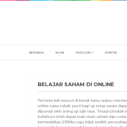
BERANDA
IKLAN
KATAGORI
KONTAK
BELAJAR SAHAM DI ONLINE
Pertama kali muncul di benak kamu waktu mende
online sama sekali, pasti bagi yg tetap awam dap
dipunyai oleh orang yg tajir raya. Tetapi tahukah
kuliahnya telah dapat main-main saham dgn cuma b
bermodalkan 200ribu saja tidak sedikit perusaha