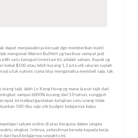
tak dapat menjawabnya kecuali dgn memberikan bukti
tidak mengenal Warren Buffett yg hasilnya sempat jadi
ilih satu kategori investasi ini, adalah saham. Aspek yg
 bekal $100 atau lebih kurang 1,2 juta utk ukuran rupiah
nyai utuk sukses cuma bisa menganalisa membeli saja, tak
 orang tajir, ialah Lo Keng Hong yg mana ia pun tajir dari
eningkat sampai 6000% kurang dari 10 tahun, sungguh
cepat ini melipatgandakan ketajiran satu orang tidak
uarkan 500 ribu saja utk budget belajarnya kalau
pelajari saham online di atas berguna dalam rangka
ktu singkat. Intinya, seluruhnya berada kepada kerja
ari hasil belajarnya sewaktu ini.