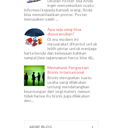
Ukuran Poster Jika Anda
ingin menyebarkan suatu
informasi kepada banyak orang, Anda
bisa memanfaatkan poster. Poster
merupakan salah ...
Apa saja yang bisa
diasuransikan?
Di era modern ini
masyarakat dituntut untuk
lebih pintar untuk menjaga
harta benda dan kekayaan bahkan
sampai jiwa raganyapun harus bisa dij...
Memahami Pengertian
Bisnis Internasional
Bisnis merupakan suatu
usaha yang dilakukan
untung mendatangkan
keuntungan dari segi materi, namun
tidak hanya itu bisnis juga dilakukan
den...
ARSIP BLOG