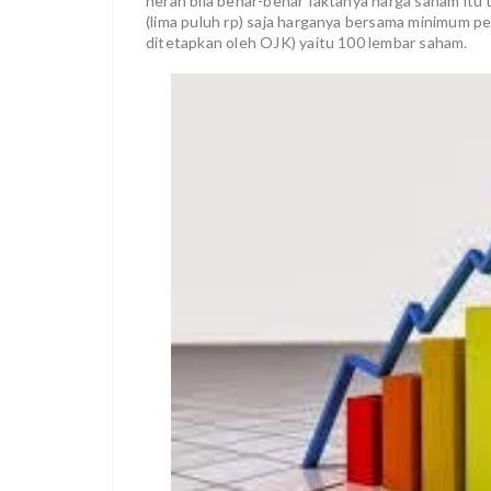
heran bila benar-benar faktanya harga saham itu 
(lima puluh rp) saja harganya bersama minimum p
ditetapkan oleh OJK) yaitu 100 lembar saham.