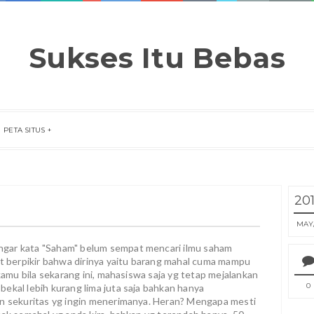
Sukses Itu Bebas
PETA SITUS
20
MAY
ngar kata "Saham" belum sempat mencari ilmu saham
at berpikir bahwa dirinya yaitu barang mahal cuma mampu
 kamu bila sekarang ini, mahasiswa saja yg tetap mejalankan
0
ekal lebih kurang lima juta saja bahkan hanya
an sekuritas yg ingin menerimanya. Heran? Mengapa mesti