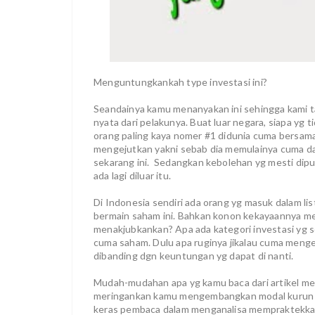
Menguntungkankah type investasi ini?
Seandainya kamu menanyakan ini sehingga kami 
nyata dari pelakunya. Buat luar negara, siapa yg 
orang paling kaya nomer #1 didunia cuma bersama p
mengejutkan yakni sebab dia memulainya cuma dari
sekarang ini. Sedangkan kebolehan yg mesti dipu
ada lagi diluar itu.
Di Indonesia sendiri ada orang yg masuk dalam list
bermain saham ini. Bahkan konon kekayaannya m
menakjubkankan? Apa ada kategori investasi yg se
cuma saham. Dulu apa ruginya jikalau cuma mengel
dibanding dgn keuntungan yg dapat di nanti.
Mudah-mudahan apa yg kamu baca dari artikel mem
meringankan kamu mengembangkan modal kurun wa
keras pembaca dalam menganalisa mempraktekkan d