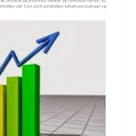
tak semahal yg anda kira, bahkan yg terendah hanya. 50
embelian utk 1 lot (unit pembelian saham perusahaan yg