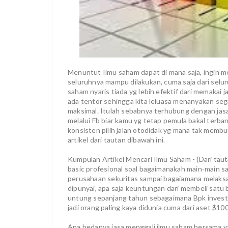
Menuntut Ilmu saham dapat di mana saja, ingin mel
seluruhnya mampu dilakukan, cuma saja dari selu
saham nyaris tiada yg lebih efektif dari memakai j
ada tentor sehingga kita leluasa menanyakan segal
maksimal. Itulah sebabnya terhubung dengan jasa
melalui Fb biar kamu yg tetap pemula bakal terban
konsisten pilih jalan otodidak yg mana tak mem
artikel dari tautan dibawah ini.
Kumpulan Artikel Mencari Ilmu Saham - (Dari taut
basic profesional soal bagaimanakah main-main sa
perusahaan sekuritas sampai bagaiamana melaks
dipunyai, apa saja keuntungan dari membeli satu
untung sepanjang tahun sebagaimana Bpk investas
jadi orang paling kaya didunia cuma dari aset $100
Apa bedanya jasa menggali ilmu saham bersama ya