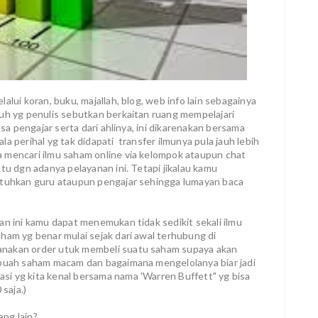
alui koran, buku, majallah, blog, web info lain sebagainya
ruh yg penulis sebutkan berkaitan ruang mempelajari
asa pengajar serta dari ahlinya, ini dikarenakan bersama
a perihal yg tak didapati transfer ilmunya pula jauh lebih
 mencari ilmu saham online via kelompok ataupun chat
tu dgn adanya pelayanan ini. Tetapi jikalau kamu
butuhkan guru ataupun pengajar sehingga lumayan baca
an ini kamu dapat menemukan tidak sedikit sekali ilmu
ham yg benar mulai sejak dari awal terhubung di
anakan order utuk membeli suatu saham supaya akan
 buah saham macam dan bagaimana mengelolanya biar jadi
i yg kita kenal bersama nama 'Warren Buffett" yg bisa
 saja.)
ng lain?