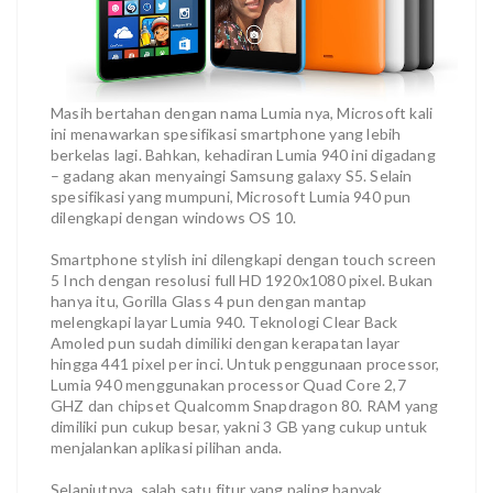
Masih bertahan dengan nama Lumia nya, Microsoft kali
ini menawarkan spesifikasi smartphone yang lebih
berkelas lagi. Bahkan, kehadiran Lumia 940 ini digadang
– gadang akan menyaingi Samsung galaxy S5. Selain
spesifikasi yang mumpuni, Microsoft Lumia 940 pun
dilengkapi dengan windows OS 10.
Smartphone stylish ini dilengkapi dengan touch screen
5 Inch dengan resolusi full HD 1920x1080 pixel. Bukan
hanya itu, Gorilla Glass 4 pun dengan mantap
melengkapi layar Lumia 940. Teknologi Clear Back
Amoled pun sudah dimiliki dengan kerapatan layar
hingga 441 pixel per inci. Untuk penggunaan processor,
Lumia 940 menggunakan processor Quad Core 2,7
GHZ dan chipset Qualcomm Snapdragon 80. RAM yang
dimiliki pun cukup besar, yakni 3 GB yang cukup untuk
menjalankan aplikasi pilihan anda.
Selanjutnya, salah satu fitur yang paling banyak