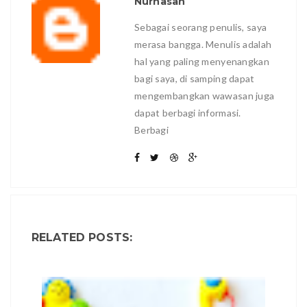
Nurhasan
Sebagai seorang penulis, saya
merasa bangga. Menulis adalah
hal yang paling menyenangkan
bagi saya, di samping dapat
mengembangkan wawasan juga
dapat berbagi informasi.
Berbagi
RELATED POSTS: