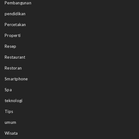
Pembangunan
pendidikan
Percetakan
Properti
Resep
Restaurant
Restoran
Smartphone
Spa
teknologi
Tips
umum
Wisata