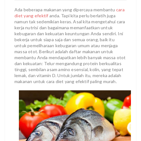
Ada beberapa makanan yang dipercaya membantu
cara
diet yang efektif
anda. Tapi kita perlu berlatih juga
namun tak sedemikian keras. Asal kita mengetahui cara
kerja nutrisi dan bagaimana memanfaatkan untuk
kebugaran dan kekuatan keuntungan Anda sendiri. Ini
bekerja untuk siapa saja dan semua orang, baik itu
untuk pemeliharaan kebugaran umum atau menjaga
massa otot. Berikut adalah daftar makanan untuk
membantu Anda mendapatkan lebih banyak massa otot
dan kekuatan: Telur mengandung protein berkualitas
tinggi, sembilan asam amino esensial, kolin, yang tepat
lemak, dan vitamin D. Untuk jumlah itu, mereka adalah
makanan untuk cara diet yang efektif paling murah.