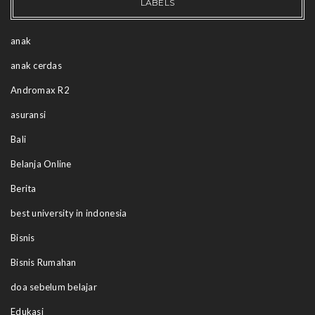
LABELS
anak
anak cerdas
Andromax R2
asuransi
Bali
Belanja Online
Berita
best university in indonesia
Bisnis
Bisnis Rumahan
doa sebelum belajar
Edukasi