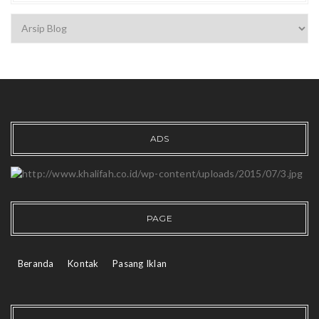
ADS
PAGE
Beranda
Kontak
Pasang Iklan