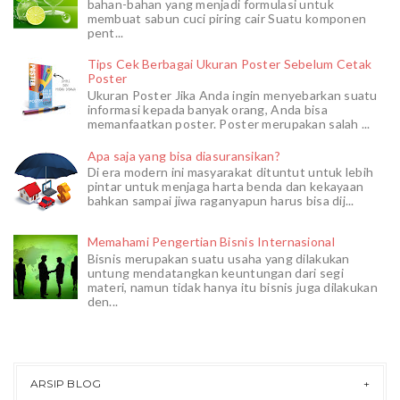
bahan-bahan yang menjadi formulasi untuk
membuat sabun cuci piring cair Suatu komponen
pent...
Tips Cek Berbagai Ukuran Poster Sebelum Cetak
Poster
Ukuran Poster Jika Anda ingin menyebarkan suatu
informasi kepada banyak orang, Anda bisa
memanfaatkan poster. Poster merupakan salah ...
Apa saja yang bisa diasuransikan?
Di era modern ini masyarakat dituntut untuk lebih
pintar untuk menjaga harta benda dan kekayaan
bahkan sampai jiwa raganyapun harus bisa dij...
Memahami Pengertian Bisnis Internasional
Bisnis merupakan suatu usaha yang dilakukan
untung mendatangkan keuntungan dari segi
materi, namun tidak hanya itu bisnis juga dilakukan
den...
ARSIP BLOG