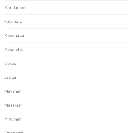
Kendaraan
kesehata
Kesehatan
Kosmetik
laptop
Lautan
Makanan
Masakan
minuman
Otomotif