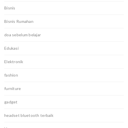
Bisnis
Bisnis Rumahan
doa sebelum belajar
Edukasi
Elektronik
fashion
furniture
gadget
headset bluetooth terbaik