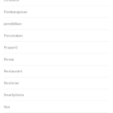
Pembangunan
pendidikan
Percetakan
Properti
Resep
Restaurant
Restoran
Smartphone
Spa