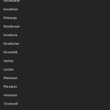
Kecantikan
kecatikan
Keluarga
Kendaraan
kesehata
Kesehatan
Kosmetik
laptop
Lautan
Makanan
Masakan
minuman
Otomotif