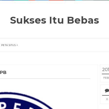
Sukses Itu Bebas
PETA SITUS
20
IPB
FEB
0