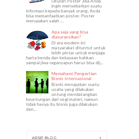
Ukuran Poster Jika Anda
ingin menyebarkan suatu
informasi kepada banyak orang, Anda
bisa memanfaatkan poster. Poster
merupakan salah ...
Apa saja yang bisa
diasuransikan?
Di era modern ini
masyarakat dituntut untuk
lebih pintar untuk menjaga
harta benda dan kekayaan bahkan
sampai jiwa raganyapun harus bisa dij...
Memahami Pengertian
Bisnis Internasional
Bisnis merupakan suatu
usaha yang dilakukan
untung mendatangkan
keuntungan dari segi materi, namun
tidak hanya itu bisnis juga dilakukan
den...
ARSIP BLOG