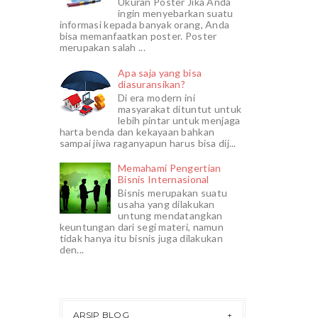
Ukuran Poster Jika Anda
ingin menyebarkan suatu
informasi kepada banyak orang, Anda
bisa memanfaatkan poster. Poster
merupakan salah ...
Apa saja yang bisa
diasuransikan?
Di era modern ini
masyarakat dituntut untuk
lebih pintar untuk menjaga
harta benda dan kekayaan bahkan
sampai jiwa raganyapun harus bisa dij...
Memahami Pengertian
Bisnis Internasional
Bisnis merupakan suatu
usaha yang dilakukan
untung mendatangkan
keuntungan dari segi materi, namun
tidak hanya itu bisnis juga dilakukan
den...
ARSIP BLOG