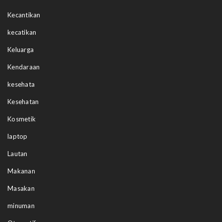
Kecantikan
kecatikan
Keluarga
Kendaraan
kesehata
Kesehatan
Kosmetik
laptop
Lautan
Makanan
Masakan
minuman