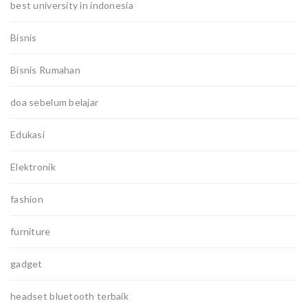
best university in indonesia
Bisnis
Bisnis Rumahan
doa sebelum belajar
Edukasi
Elektronik
fashion
furniture
gadget
headset bluetooth terbaik