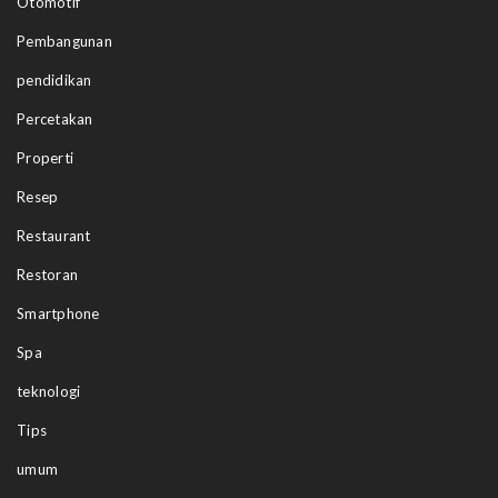
Otomotif
Pembangunan
pendidikan
Percetakan
Properti
Resep
Restaurant
Restoran
Smartphone
Spa
teknologi
Tips
umum