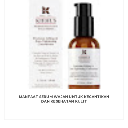
MANFAAT SERUM WAJAH UNTUK KECANTIKAN
DAN KESEHATAN KULIT