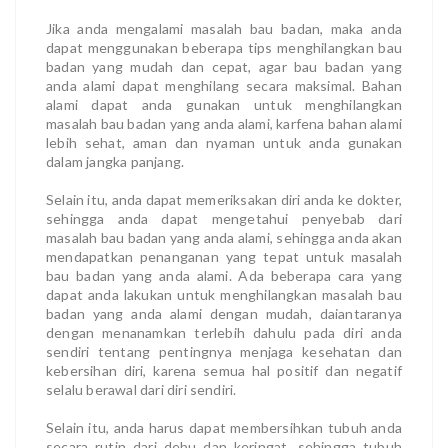
Jika anda mengalami masalah bau badan, maka anda
dapat menggunakan beberapa tips menghilangkan bau
badan yang mudah dan cepat, agar bau badan yang
anda alami dapat menghilang secara maksimal. Bahan
alami dapat anda gunakan untuk menghilangkan
masalah bau badan yang anda alami, karfena bahan alami
lebih sehat, aman dan nyaman untuk anda gunakan
dalam jangka panjang.
Selain itu, anda dapat memeriksakan diri anda ke dokter,
sehingga anda dapat mengetahui penyebab dari
masalah bau badan yang anda alami, sehingga anda akan
mendapatkan penanganan yang tepat untuk masalah
bau badan yang anda alami. Ada beberapa cara yang
dapat anda lakukan untuk menghilangkan masalah bau
badan yang anda alami dengan mudah, daiantaranya
dengan menanamkan terlebih dahulu pada diri anda
sendiri tentang pentingnya menjaga kesehatan dan
kebersihan diri, karena semua hal positif dan negatif
selalu berawal dari diri sendiri.
Selain itu, anda harus dapat membersihkan tubuh anda
secara rutin dari debu dan keringat, sehingga tubuh