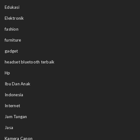
Edukasi
Elektronik
fashion
furniture
gadget
headset bluetooth terbaik
Hp
Ibu Dan Anak
Indonesia
Internet
Jam Tangan
Jasa
Kamera Canon