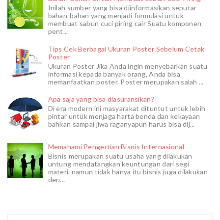
Inilah sumber yang bisa diinformasikan seputar
bahan-bahan yang menjadi formulasi untuk
membuat sabun cuci piring cair Suatu komponen
pent...
Tips Cek Berbagai Ukuran Poster Sebelum Cetak
Poster
Ukuran Poster Jika Anda ingin menyebarkan suatu
informasi kepada banyak orang, Anda bisa
memanfaatkan poster. Poster merupakan salah ...
Apa saja yang bisa diasuransikan?
Di era modern ini masyarakat dituntut untuk lebih
pintar untuk menjaga harta benda dan kekayaan
bahkan sampai jiwa raganyapun harus bisa dij...
Memahami Pengertian Bisnis Internasional
Bisnis merupakan suatu usaha yang dilakukan
untung mendatangkan keuntungan dari segi
materi, namun tidak hanya itu bisnis juga dilakukan
den...