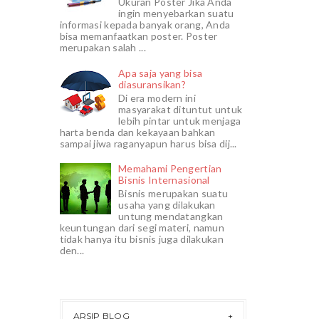
Ukuran Poster Jika Anda
ingin menyebarkan suatu
informasi kepada banyak orang, Anda
bisa memanfaatkan poster. Poster
merupakan salah ...
Apa saja yang bisa
diasuransikan?
Di era modern ini
masyarakat dituntut untuk
lebih pintar untuk menjaga
harta benda dan kekayaan bahkan
sampai jiwa raganyapun harus bisa dij...
Memahami Pengertian
Bisnis Internasional
Bisnis merupakan suatu
usaha yang dilakukan
untung mendatangkan
keuntungan dari segi materi, namun
tidak hanya itu bisnis juga dilakukan
den...
ARSIP BLOG