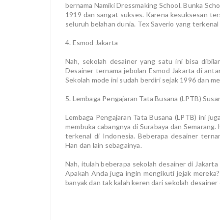
bernama Namiki Dressmaking School. Bunka School 
1919 dan sangat sukses. Karena kesuksesan ter
seluruh belahan dunia. Tex Saverio yang terkenal
4. Esmod Jakarta
Nah, sekolah desainer yang satu ini bisa dibila
Desainer ternama jebolan Esmod Jakarta di anta
Sekolah mode ini sudah berdiri sejak 1996 dan me
5. Lembaga Pengajaran Tata Busana (LPTB) Susa
Lembaga Pengajaran Tata Busana (LPTB) ini jug
membuka cabangnya di Surabaya dan Semarang. Ha
terkenal di Indonesia. Beberapa desainer tern
Han dan lain sebagainya.
Nah, itulah beberapa sekolah desainer di Jakart
Apakah Anda juga ingin mengikuti jejak mereka? 
banyak dan tak kalah keren dari sekolah desainer 