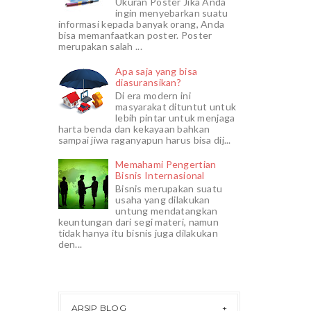
Ukuran Poster Jika Anda
ingin menyebarkan suatu
informasi kepada banyak orang, Anda
bisa memanfaatkan poster. Poster
merupakan salah ...
Apa saja yang bisa
diasuransikan?
Di era modern ini
masyarakat dituntut untuk
lebih pintar untuk menjaga
harta benda dan kekayaan bahkan
sampai jiwa raganyapun harus bisa dij...
Memahami Pengertian
Bisnis Internasional
Bisnis merupakan suatu
usaha yang dilakukan
untung mendatangkan
keuntungan dari segi materi, namun
tidak hanya itu bisnis juga dilakukan
den...
ARSIP BLOG