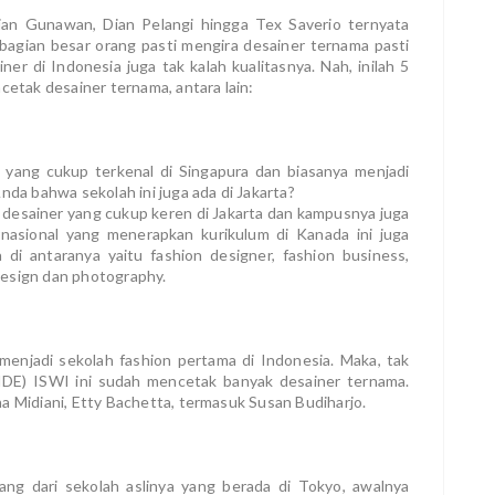
ian Gunawan, Dian Pelangi hingga Tex Saverio ternyata
ebagian besar orang pasti mengira desainer ternama pasti
ner di Indonesia juga tak kalah kualitasnya. Nah, inilah 5
cetak desainer ternama, antara lain:
 yang cukup terkenal di Singapura dan biasanya menjadi
nda bahwa sekolah ini juga ada di Jakarta?
h desainer yang cukup keren di Jakarta dan kampusnya juga
ernasional yang menerapkan kurikulum di Kanada ini juga
i antaranya yaitu fashion designer, fashion business,
a design dan photography.
 menjadi sekolah fashion pertama di Indonesia. Maka, tak
IDE) ISWI ini sudah mencetak banyak desainer ternama.
a Midiani, Etty Bachetta, termasuk Susan Budiharjo.
ang dari sekolah aslinya yang berada di Tokyo, awalnya