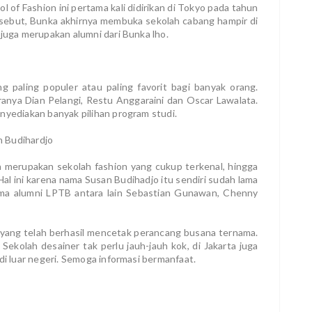
of Fashion ini pertama kali didirikan di Tokyo pada tahun
sebut, Bunka akhirnya membuka sekolah cabang hampir di
 juga merupakan alumni dari Bunka lho.
ng paling populer atau paling favorit bagi banyak orang.
ranya Dian Pelangi, Restu Anggaraini dan Oscar Lawalata.
nyediakan banyak pilihan program studi.
n Budihardjo
a merupakan sekolah fashion yang cukup terkenal, hingga
l ini karena nama Susan Budihadjo itu sendiri sudah lama
ama alumni LPTB antara lain Sebastian Gunawan, Chenny
a yang telah berhasil mencetak perancang busana ternama.
Sekolah desainer tak perlu jauh-jauh kok, di Jakarta juga
di luar negeri. Semoga informasi bermanfaat.