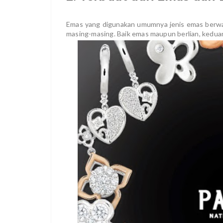
Emas yang digunakan umumnya jenis emas berwa
masing-masing. Baik emas maupun berlian, keduany