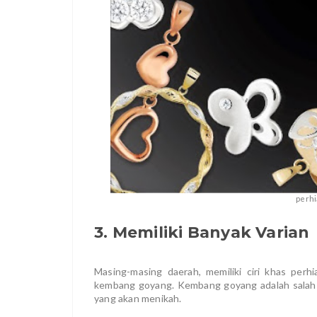
perhi
3. Memiliki Banyak Varian
Masing-masing daerah, memiliki ciri khas perh
kembang goyang. Kembang goyang adalah salah 
yang akan menikah.