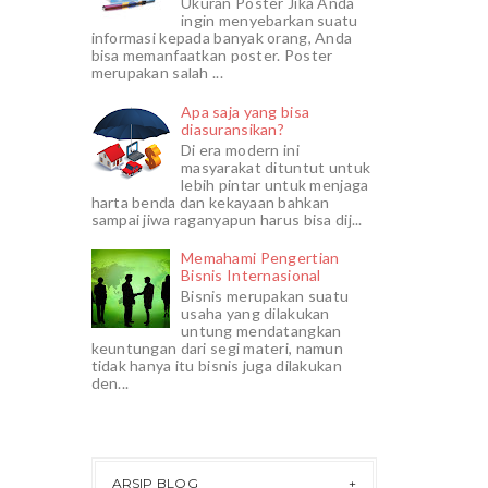
Ukuran Poster Jika Anda
ingin menyebarkan suatu
informasi kepada banyak orang, Anda
bisa memanfaatkan poster. Poster
merupakan salah ...
Apa saja yang bisa
diasuransikan?
Di era modern ini
masyarakat dituntut untuk
lebih pintar untuk menjaga
harta benda dan kekayaan bahkan
sampai jiwa raganyapun harus bisa dij...
Memahami Pengertian
Bisnis Internasional
Bisnis merupakan suatu
usaha yang dilakukan
untung mendatangkan
keuntungan dari segi materi, namun
tidak hanya itu bisnis juga dilakukan
den...
ARSIP BLOG