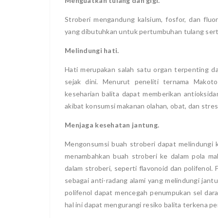
Menguatkan tulang dan gigi.
Stroberi mengandung kalsium, fosfor, dan fluo
yang dibutuhkan untuk pertumbuhan tulang serta
Melindungi hati.
Hati merupakan salah satu organ terpenting da
sejak dini. Menurut peneliti ternama Mako
keseharian balita dapat memberikan antioksida
akibat konsumsi makanan olahan, obat, dan stress
Menjaga kesehatan jantung.
Mengonsumsi buah stroberi dapat melindungi k
menambahkan buah stroberi ke dalam pola mak
dalam stroberi, seperti flavonoid dan polifenol
sebagai anti-radang alami yang melindungi jantu
polifenol dapat mencegah penumpukan sel dar
hal ini dapat mengurangi resiko balita terkena pe