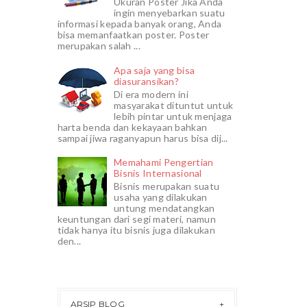
Ukuran Poster Jika Anda
ingin menyebarkan suatu
informasi kepada banyak orang, Anda
bisa memanfaatkan poster. Poster
merupakan salah ...
Apa saja yang bisa
diasuransikan?
Di era modern ini
masyarakat dituntut untuk
lebih pintar untuk menjaga
harta benda dan kekayaan bahkan
sampai jiwa raganyapun harus bisa dij...
Memahami Pengertian
Bisnis Internasional
Bisnis merupakan suatu
usaha yang dilakukan
untung mendatangkan
keuntungan dari segi materi, namun
tidak hanya itu bisnis juga dilakukan
den...
ARSIP BLOG