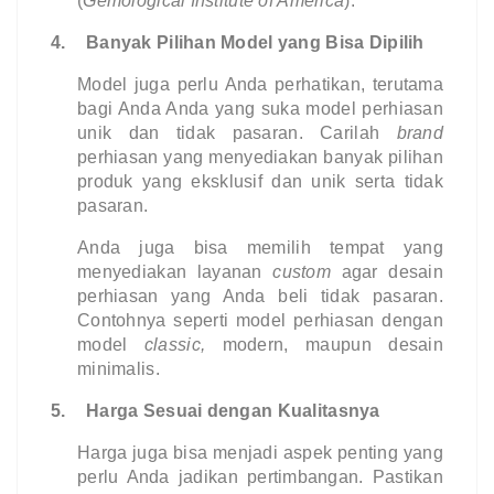
(
Gemological Institute of America
).
4.
Banyak Pilihan Model yang Bisa Dipilih
Model juga perlu Anda perhatikan, terutama 
bagi Anda Anda yang suka model perhiasan 
unik dan tidak pasaran. Carilah 
brand 
perhiasan yang menyediakan banyak pilihan 
produk yang eksklusif dan
unik serta tidak 
pasaran.
Anda juga bisa memilih tempat yang 
menyediakan layanan 
custom 
agar desain 
perhiasan yang Anda beli tidak pasaran. 
Contohnya seperti model perhiasan dengan 
model
 classic, 
modern, maupun desain 
minimalis.
5.
Harga Sesuai dengan Kualitasnya
Harga juga bisa menjadi aspek penting yang 
perlu Anda jadikan pertimbangan. Pastikan 